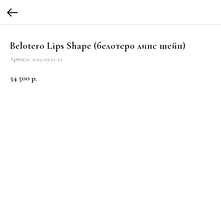
Belotero Lips Shape (белотеро липс шейп)
Артикул:
2025-09-21-11
34 500
р.