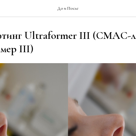
До и После
инг Ultraformer III (СМАС-
мер III)