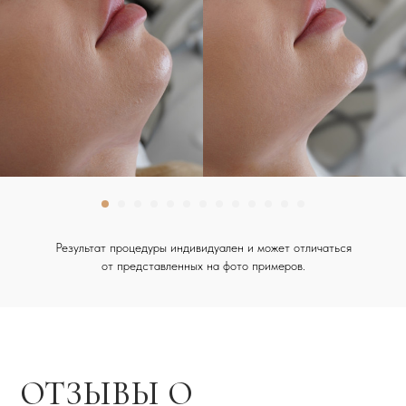
Результат процедуры индивидуален и может отличаться
от представленных на фото примеров.
Is Clinic на карте Москвы — Яндекс Карты