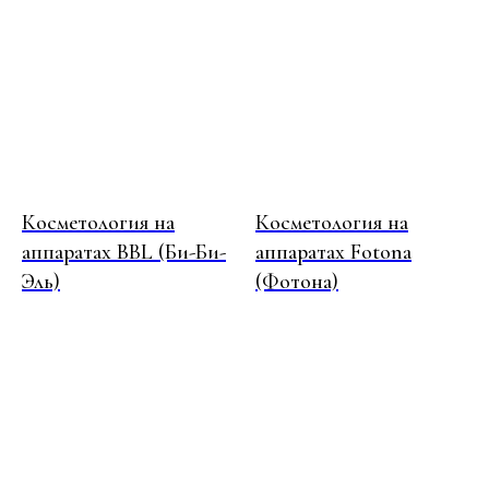
ПОДЗЕМНАЯ
АВТОМОБИЛЬНАЯ
ПАРКОВКА
Косметология на
Косметология на
аппаратах BBL (Би-Би-
аппаратах Fotona
Эль)
(Фотона)
Въезд С.
Перед въездом на паркинг
НЕОБХОДИМО ВЗЯТЬ ТАЛОН,
чтобы
затем приложить его к двери , которая
ведёт к лифту
Для удобства рекомендуем парковаться в
секторе D1
. Ориентир выход к
БЦ
«Арена»
Выход из 40 корпуса
. Выйдя из лифта
поверните на право и идите к выходу из