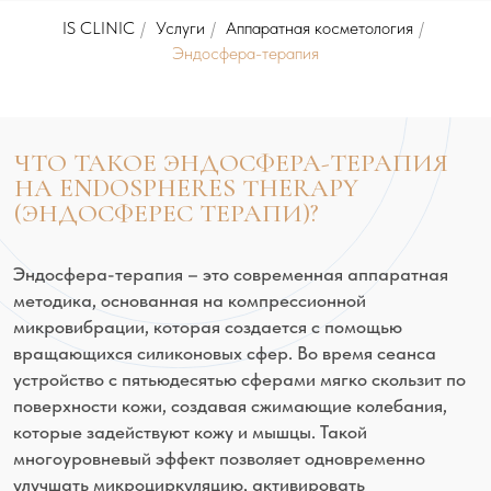
IS CLINIC
/
Услуги
/
Аппаратная косметология
/
Эндосфера-терапия
ЧТО ТАКОЕ ЭНДОСФЕРА-ТЕРАПИЯ
НА ENDOSPHERES THERAPY
(ЭНДОСФЕРЕС ТЕРАПИ)?
Эндосфера-терапия – это современная аппаратная
методика, основанная на компрессионной
микрoвибрации, которая создается с помощью
вращающихся силиконовых сфер. Во время сеанса
устройство с пятьюдесятью сферами мягко скользит по
поверхности кожи, создавая сжимающие колебания,
которые задействуют кожу и мышцы. Такой
многоуровневый эффект позволяет одновременно
улучшать микроциркуляцию, активировать
лимфодренаж и стимулировать выработку коллагена с
эластином.
Преимущество технологии – в отсутствии вакуумного
захвата тканей, что делает процедуру безболезненной
и безопасной для сосудов. В результате эндосфера-
терапии происходит усиленный отток лимфы,