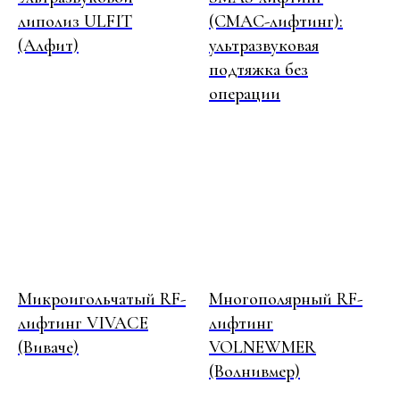
липолиз ULFIT
(СМАС-лифтинг):
(Алфит)
ультразвуковая
подтяжка без
операции
АДРЕС ПАРКОВКИ
Шлюзовая наб., 2а
ПРИХОДИТЕ
Микроигольчатый RF-
Многополярный RF-
В ГОСТИ
лифтинг VIVACE
лифтинг
(Виваче)
VOLNEWMER
АДРЕСА
(Волнивмер)
Ленинградский проспект 36с40
метро Динамо