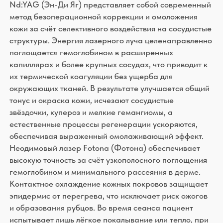
окружающих тканей. В результате улучшается общий
тонус и окраска кожи, исчезают сосудистые
звёздочки, купероз и мелкие гемангиомы, а
естественные процессы регенерации ускоряются,
обеспечивая выраженный омолаживающий эффект.
Неодимовый лазер Fotona (Фотона) обеспечивает
высокую точность за счёт узкополосного поглощения
гемоглобином и минимального рассеяния в дерме.
Контактное охлаждение кожных покровов защищает
эпидермис от перегрева, что исключает риск ожогов
и образования рубцов. Во время сеанса пациент
испытывает лишь лёгкое покалывание или тепло, при
необходимости применяется местный анестетик в
виде крема. Реабилитационный период отсутствует:
уже на следующий день после процедуры можно
вернуться к привычному образу жизни, сохраняя
максимальное удобство.