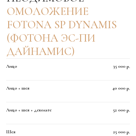
Лицо
35 000
р.
Лицо + шея
40 000
р.
Лицо + шея + декольте
52 000
р.
Шея
25 000
р.