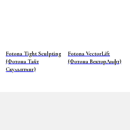
ТЕЛЕФОН
+7 (980) 079-55-86
МЕССЕНДЖЕРЫ
Fotona Tight Sculpting
Fotona VectorLift
(Фотона Тайт
(Фотона ВекторЛифт)
Скульптинг)
ПОЛИТИКИ САЙТА
IS CLINIC