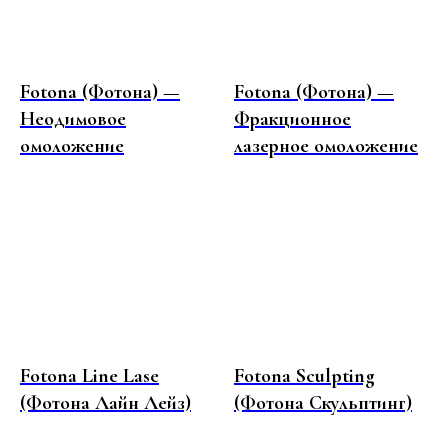
АДРЕС ПАРКОВКИ
Шлюзовая наб., 2а
Fotona (Фотона) —
Fotona (Фотона) —
Неодимовое
Фракционное
омоложение
лазерное омоложение
ПРИХОДИТЕ
В ГОСТИ
АДРЕСА
Ленинградский проспект 36с40
метро Динамо
Шлюзовая набережная 2А
метро Павелецкая
Fotona Line Lase
Fotona Sculpting
ПОЧТА
(Фотона Лайн Лейз)
(Фотона Скульптинг)
isclinic.ru@yandex.ru