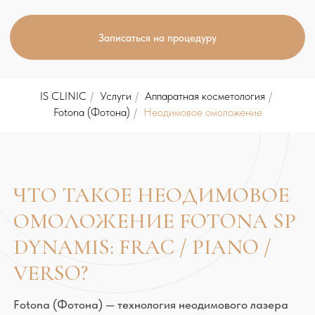
IS CLINIC
/
Услуги
/
Аппаратная косметология
/
Fotona (Фотона)
/
Неодимовое омоложение
ЧТО ТАКОЕ НЕОДИМОВОЕ
ОМОЛОЖЕНИЕ FOTONA SP
DYNAMIS: FRAC / PIANO /
VERSO?
Fotona (Фотона) — технология неодимового лазера
Nd:YAG (Эн-Ди Яг) представляет собой современный
метод безоперационной коррекции и омоложения
кожи за счёт селективного воздействия на сосудистые
структуры. Энергия лазерного луча целенаправленно
поглощается гемоглобином в расширенных
капиллярах и более крупных сосудах, что приводит к
их термической коагуляции без ущерба для