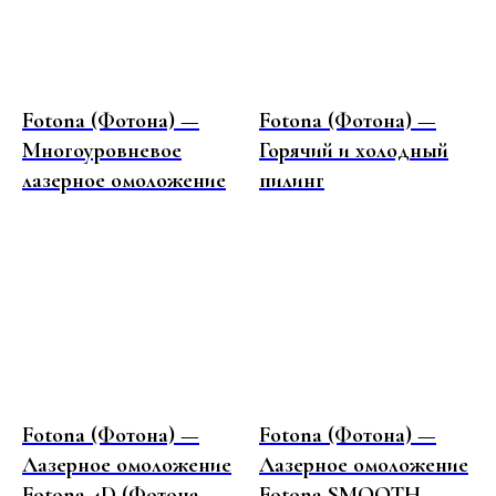
Fotona (Фотона) —
Fotona (Фотона) —
Многоуровневое
Горячий и холодный
лазерное омоложение
пилинг
АДРЕС ПАРКОВКИ
Ленинградский просп., 36, стр. 30
Fotona (Фотона) —
Fotona (Фотона) —
ФИЛИАЛ
Лазерное омоложение
Лазерное омоложение
НА ПАВЕЛЕЦКОЙ
Fotona 4D (Фотона
Fotona SMOOTH