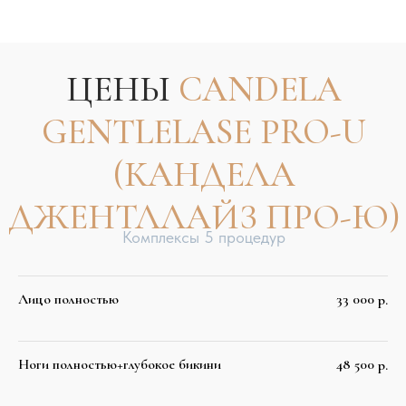
ЦЕНЫ
CANDELA
GENTLELASE PRO-U
(КАНДЕЛА
ДЖЕНТЛЛАЙЗ ПРО-Ю)
Лицо полностью
33 000
р.
Отдельные зоны
Ноги полностью+глубокое бикини
48 500
р.