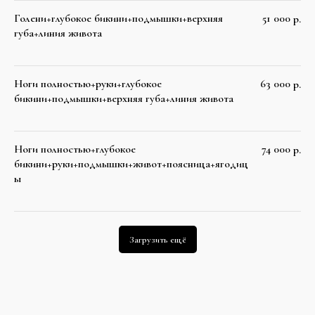
Голени+глубокое бикини+подмышки+верхняя
51 000
р.
губа+линия живота
Ноги полностью+руки+глубокое
63 000
р.
бикини+подмышки+верхняя губа+линия живота
Ноги полностью+глубокое
74 000
р.
бикини+руки+подмышки+живот+поясница+ягодиц
ы
Загрузить ещё
ЦЕНЫ
SOPRANO
TITANIUM (СОПРАНО
ТИТАНИУМ)