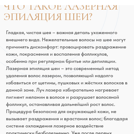
Гладкая, чистая шея – важная деталь ухоженного
внешнего вида. Нежелательные волосы на шее могут
причинять дискомфорт: провоцировать раздражение
кожи, покраснения и воспаления фолликулов,
особенно при регулярном бритье или депиляции.
Лазерная эпиляция шеи – это современный метод
удаления волос лазером, позволяющий надолго
избавиться от щетины, пушковых и жёстких волосков в
данной зоне. Луч лазера избирательно нагревает
пигмент меланин в волосе и разрушает волосяной
фолликул, останавливая дальнейший рост волос.
Процедура безопасна для окружающей кожи, не
вызывает раздражения и врастания волос; благодаря
системе охлаждения лазерное воздействие
практически безболезненно. Уже после первых
сеансов рост волос замедляется, а кожа становится
более гладкой.
Лазерная эпиляция шеи значительно улучшит
качество жизни, избавит от постоянного раздражения
и необходимости ежедневной депиляции. Процедура
подходит для любого типа кожи и волос (кроме совсем