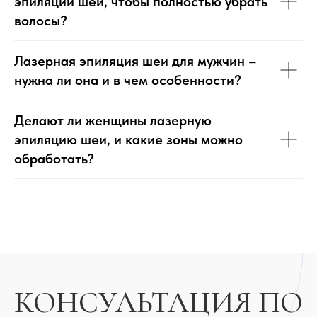
эпиляции шеи, чтобы полностью убрать
ПОЧТА
волосы?
isclinic.ru@yandex.ru
ТЕЛЕФОН
Лазерная эпиляция шеи для мужчин –
+7 (980) 079-55-86
нужна ли она и в чем особенности?
МЕССЕНДЖЕРЫ
Делают ли женщины лазерную
эпиляцию шеи, и какие зоны можно
обработать?
ПОЛИТИКИ САЙТА
IS CLINIC