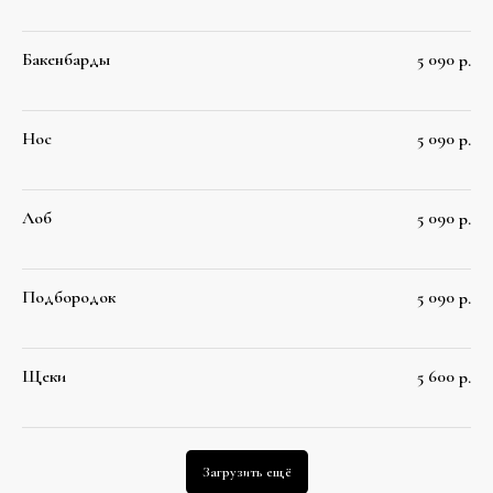
Бакенбарды
5 090
р.
Нос
5 090
р.
Лоб
5 090
р.
Подбородок
5 090
р.
Щеки
5 600
р.
ЦЕНЫ
SOPRANO
TITANIUM (СОПРАНО
Загрузить ещё