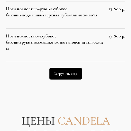
Ноги полностью+руки+глубокое
13 800
р.
бикини+подмышки+верхняя губа+линия живота
Ноги полностью+глубокое
17 800
р.
Подробнее
бикини+руки+подмышки+живот+поясница+ягодиц
ы
Загрузить ещё
КОНТАКТЫ