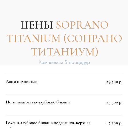
Отдельные зоны
Лицо полностью
29 500
р.
Ноги полностью+глубокое бикини
43 500
р.
Голени+глубокое бикини+подмышки+верхняя
47 500
р.