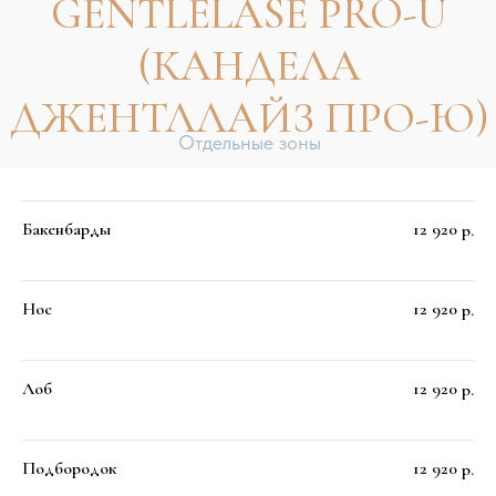
ПОДЗЕМНАЯ
АВТОМОБИЛЬНАЯ
ПАРКОВКА
Бакенбарды
12 920
Въезд С.
Перед въездом на паркинг
р.
НЕОБХОДИМО ВЗЯТЬ ТАЛОН,
чтобы
затем приложить его к двери , которая
ведёт к лифту
Нос
12 920
р.
Для удобства рекомендуем парковаться в
секторе D1
. Ориентир выход к
БЦ
«Арена»
Лоб
12 920
р.
Выход из 40 корпуса
. Выйдя из лифта
поверните на право и идите к выходу из
подъезда.
Выйдя из 5 подъезда
поверните на лево.
Подбородок
12 920
р.
Слева вы увидите нашу прекрасную