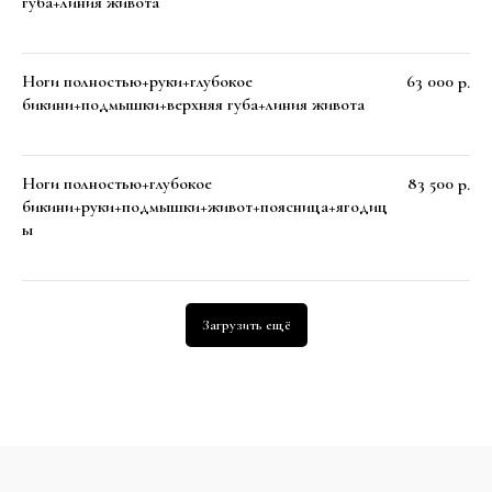
губа+линия живота
FAQ
Ноги полностью+руки+глубокое
63 000
р.
бикини+подмышки+верхняя губа+линия живота
Ноги полностью+глубокое
83 500
р.
бикини+руки+подмышки+живот+поясница+ягодиц
ы
Загрузить ещё