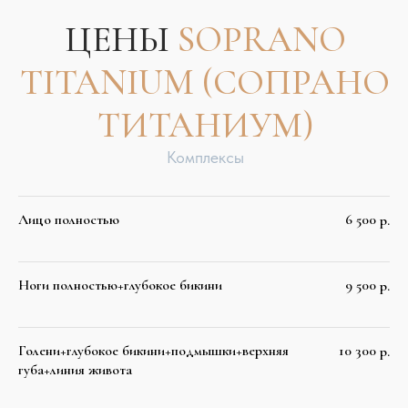
КОНСУЛЬТАЦИЯ ПО
ЛАЗЕРНОЙ
ЭПИЛЯЦИИ ШЕИ
Если вас беспокоят нежелательные волосы
на шее, запишитесь на консультацию по
лазерной эпиляции шеи в клинику IS CLINIC
(м. Динамо, Ленинградский пр-т 36с40).
Лицо полностью
6 500
р.
Наши специалисты ответят на все вопросы,
профессионально оценят вашу кожу и
волосы и подберут оптимальный курс
Ноги полностью+глубокое бикини
9 500
р.
процедуры
Голени+глубокое бикини+подмышки+верхняя
10 300
р.
губа+линия живота