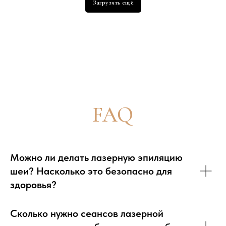
Загрузить ещё
АДРЕС ПАРКОВКИ
Шлюзовая наб., 2а
ПРИХОДИТЕ
В ГОСТИ
Можно ли делать лазерную эпиляцию
шеи? Насколько это безопасно для
АДРЕСА
здоровья?
Ленинградский проспект 36с40
метро Динамо
Шлюзовая набережная 2А
Сколько нужно сеансов лазерной
метро Павелецкая