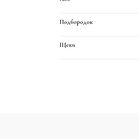
Подбородок
Щеки
РАБОТЫ
IS CLINIC