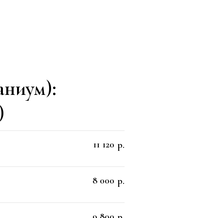
аниум):
)
11 120
р.
8 000
р.
9 800
р.