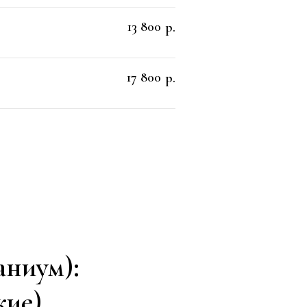
13 800
р.
17 800
р.
аниум):
кие)