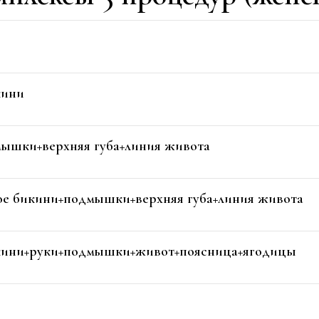
кини
мышки+верхняя губа+линия живота
ое бикини+подмышки+верхняя губа+линия живота
икини+руки+подмышки+живот+поясница+ягодицы