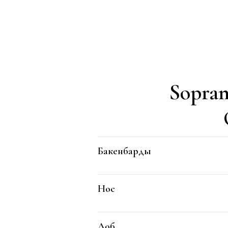
Sopran
Бакенбарды
Нос
Лоб