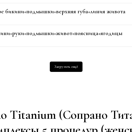
ое бикини+подмышки+верхняя губа+линия живота
икини+руки+подмышки+живот+поясница+ягодицы
Загрузить ещё
o Titanium (Сопрано Тит
плексы 5 процедур (женс