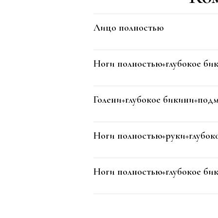
Лицо полностью
Ноги полностью+глубокое би
Голени+глубокое бикини+под
Ноги полностью+руки+глубок
Ноги полностью+глубокое б