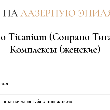
o Titanium (Сопрано Тит
Комплексы (женские)
кини
мышки+верхняя губа+линия живота