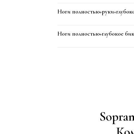
Ноги полностью+руки+глубок
Ноги полностью+глубокое б
Sopran
Ком