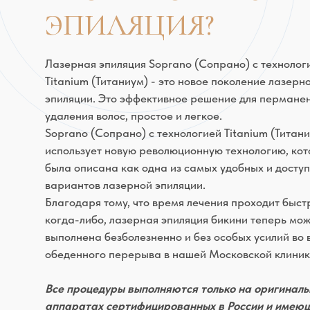
Лазерная эпиляция Soprano (Сопрано) с технологией
Titanium (Титаниум) - это новое поколение лазерной
эпиляции. Это эффективное решение для перманентного
удаления волос, простое и легкое.
Soprano (Сопрано) с технологией Titanium (Титаниум)
использует новую революционную технологию, которая
была описана как одна из самых удобных и доступных
вариантов лазерной эпиляции.
Благодаря тому, что время лечения проходит быстрее, че
когда-либо, лазерная эпиляция бикини теперь может быт
выполнена безболезненно и без особых усилий во время
обеденного перерыва в нашей Московской клинике.
Все процедуры выполняются только на оригинальных
аппаратах сертифицированных в России и имеющих
регистрационные удостоверения