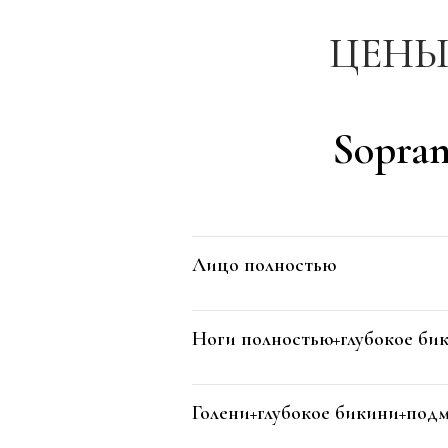
Sopran
Лицо полностью
Ноги полностью+глубокое би
Голени+глубокое бикини+под