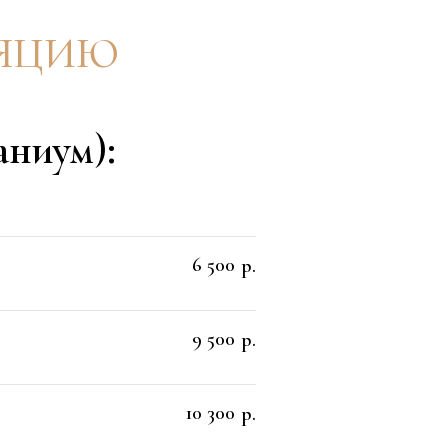
аниум):
6 500
р.
9 500
р.
10 300
р.